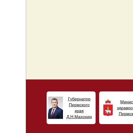
Губернатор
Минис
Пермского
здравоо
края
Пермск
Д.Н.Махонин