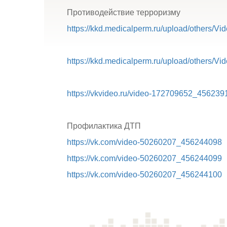
Противодействие терроризму
https://kkd.medicalperm.ru/upload/others/Vi
https://kkd.medicalperm.ru/upload/others/Vi
https://vkvideo.ru/video-172709652_456239
Профилактика ДТП
https://vk.com/video-50260207_456244098
https://vk.com/video-50260207_456244099
https://vk.com/video-50260207_456244100