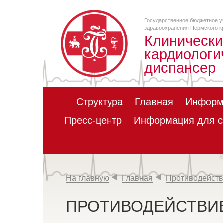
Государственное бюджетное у
здравоохранения Пермского к
Клинически
кардиологи
диспансер
Структура
Главная
Информ
Пресс-центр
Информация для с
На главную
Главная
Противодейств
ПРОТИВОДЕЙСТВИ