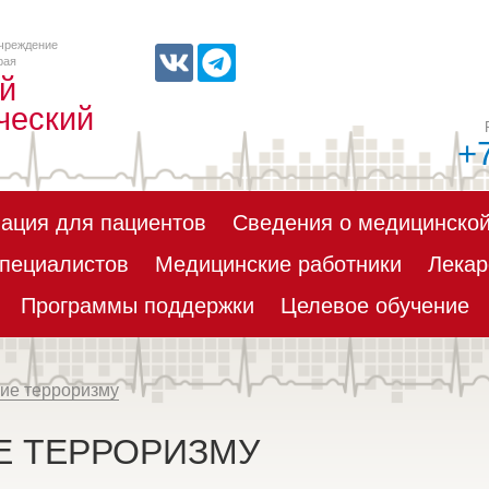
чреждение
рая
й
ческий
+
ация для пациентов
Сведения о медицинской
пециалистов
Медицинские работники
Лекар
Программы поддержки
Целевое обучение
ие терроризму
Е ТЕРРОРИЗМУ