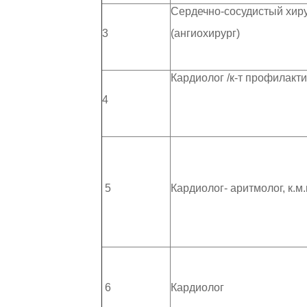
Сердечно-сосудистый хир
3
(ангиохирург)
Кардиолог /к-т профилакт
4
5
Кардиолог- аритмолог, к.м.
6
Кардиолог