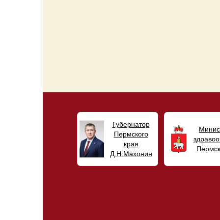
Губернатор
Минис
Пермского
здравоо
края
Пермск
Д.Н.Махонин