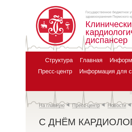
Государственное бюджетное у
здравоохранения Пермского к
Клинически
кардиологи
диспансер
Структура
Главная
Информ
Пресс-центр
Информация для с
На главную
Пресс-центр
Новости
С ДНЁМ КАРДИОЛОГ