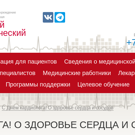
чреждение
рая
й
ческий
+
ация для пациентов
Сведения о медицинской
пециалистов
Медицинские работники
Лекар
Программы поддержки
Целевое обучение
С Днём кардиолога! О здоровье сердца и сосудов
А! О ЗДОРОВЬЕ СЕРДЦА И