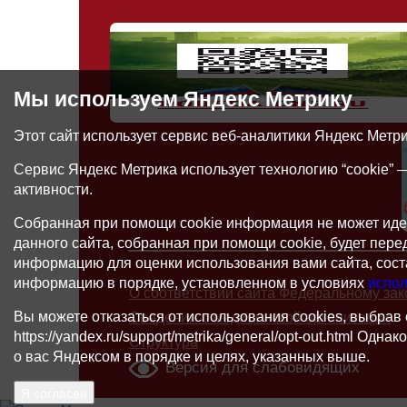
Мы используем Яндекс Метрику
Этот сайт использует сервис веб-аналитики Яндекс Метр
Сервис Яндекс Метрика использует технологию “cookie”
активности.
Собранная при помощи cookie информация не может иде
данного сайта, собранная при помощи cookie, будет пер
информацию для оценки использования вами сайта, соста
информацию в порядке, установленном в условиях
испол
О соответствии сайта Федеральному зак
Вы можете отказаться от использования cookies, выбрав
Сведения о медицинской организации
https://yandex.ru/support/metrika/general/opt-out.html О
Структура
о вас Яндексом в порядке и целях, указанных выше.
Версия для слабовидящих
Я согласен