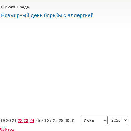
8 Июля Среда
Всемирный день борьбы с аллергией
19
20
21
22
23
24
25
26
27
28
29
30
31
2026 год