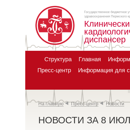
Государственное бюджетное у
здравоохранения Пермского к
Клинически
кардиологи
диспансер
Структура
Главная
Информ
Пресс-центр
Информация для с
На главную
Пресс-центр
Новости
НОВОСТИ ЗА 8 ИЮЛ