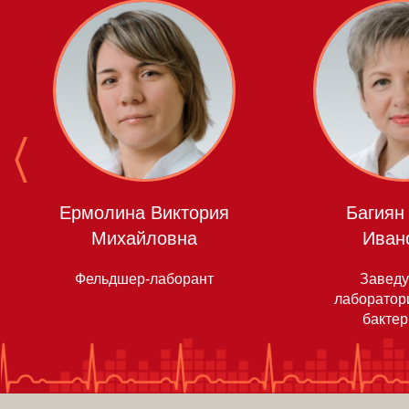
Ермолина Виктория
Багиян
Михайловна
Иван
Фельдшер-лаборант
Завед
лаборатори
бактер