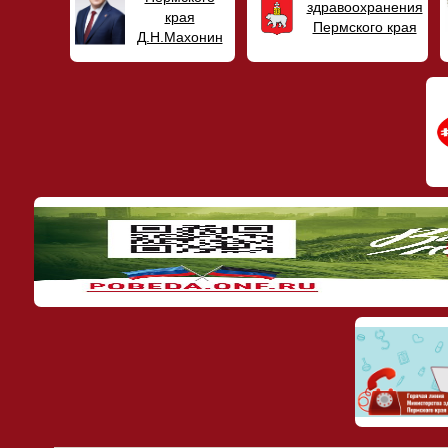
здравоохранения
края
Пермского края
Д.Н.Махонин