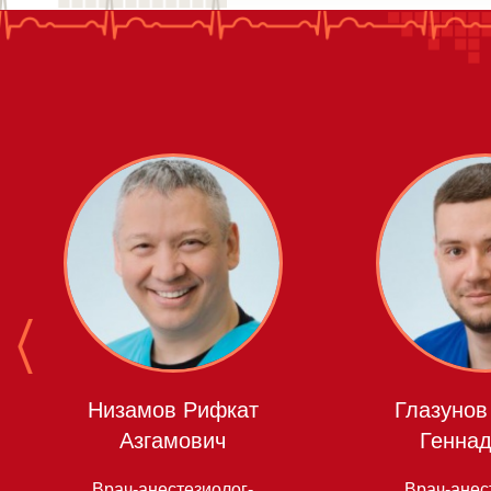
Низамов Рифкат
Глазунов
Азгамович
Геннад
Врач-анестезиолог-
Врач-анес