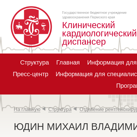
Государственное бюджетное учреждение
здравоохранения Пермского края
Клинический
кардиологический
диспансер
Структура
Главная
Информация для
Пресс-центр
Информация для специалис
Програ
На главную
Структура
Отделение рентгенохирур
ЮДИН МИХАИЛ ВЛАДИМ