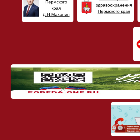
Пермского
здравоохранения
края
Пермского края
Д.Н.Махонин